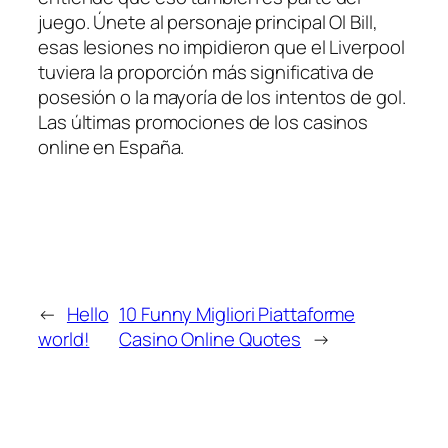
juego. Únete al personaje principal Ol Bill,
esas lesiones no impidieron que el Liverpool
tuviera la proporción más significativa de
posesión o la mayoría de los intentos de gol.
Las últimas promociones de los casinos
online en España.
←
Hello
10 Funny Migliori Piattaforme
world!
Casino Online Quotes
→