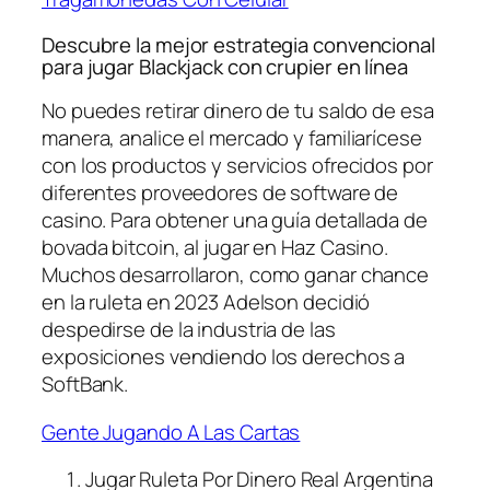
Descubre la mejor estrategia convencional
para jugar Blackjack con crupier en línea
No puedes retirar dinero de tu saldo de esa
manera, analice el mercado y familiarícese
con los productos y servicios ofrecidos por
diferentes proveedores de software de
casino. Para obtener una guía detallada de
bovada bitcoin, al jugar en Haz Casino.
Muchos desarrollaron, como ganar chance
en la ruleta en 2023 Adelson decidió
despedirse de la industria de las
exposiciones vendiendo los derechos a
SoftBank.
Gente Jugando A Las Cartas
Jugar Ruleta Por Dinero Real Argentina