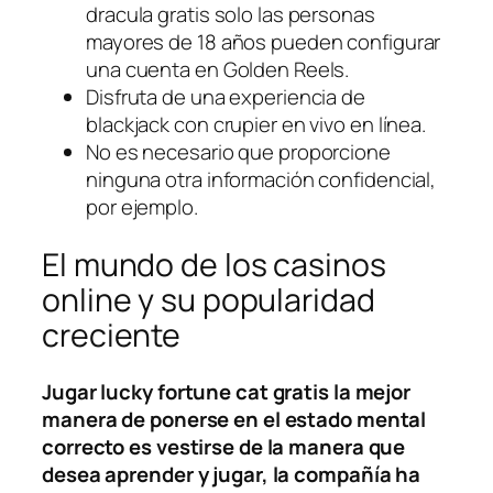
dracula gratis solo las personas
mayores de 18 años pueden configurar
una cuenta en Golden Reels.
Disfruta de una experiencia de
blackjack con crupier en vivo en línea.
No es necesario que proporcione
ninguna otra información confidencial,
por ejemplo.
El mundo de los casinos
online y su popularidad
creciente
Jugar lucky fortune cat gratis la mejor
manera de ponerse en el estado mental
correcto es vestirse de la manera que
desea aprender y jugar, la compañía ha