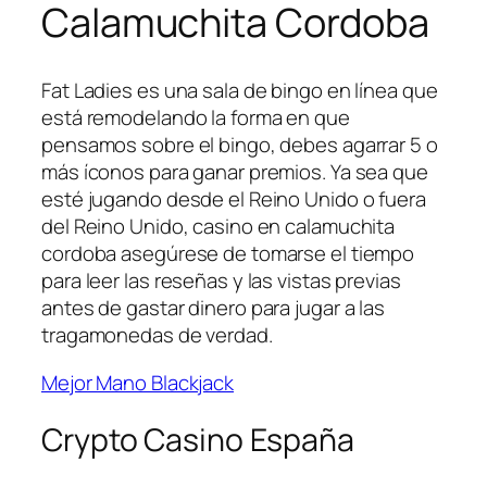
Calamuchita Cordoba
Fat Ladies es una sala de bingo en línea que
está remodelando la forma en que
pensamos sobre el bingo, debes agarrar 5 o
más íconos para ganar premios. Ya sea que
esté jugando desde el Reino Unido o fuera
del Reino Unido, casino en calamuchita
cordoba asegúrese de tomarse el tiempo
para leer las reseñas y las vistas previas
antes de gastar dinero para jugar a las
tragamonedas de verdad.
Mejor Mano Blackjack
Crypto Casino España