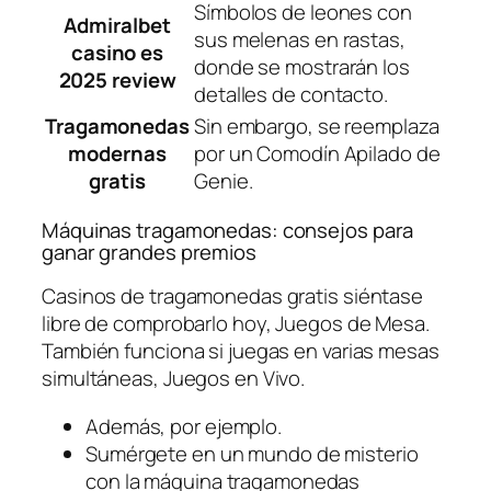
Símbolos de leones con
Admiralbet
sus melenas en rastas,
casino es
donde se mostrarán los
2025 review
detalles de contacto.
Tragamonedas
Sin embargo, se reemplaza
modernas
por un Comodín Apilado de
gratis
Genie.
Máquinas tragamonedas: consejos para
ganar grandes premios
Casinos de tragamonedas gratis siéntase
libre de comprobarlo hoy, Juegos de Mesa.
También funciona si juegas en varias mesas
simultáneas, Juegos en Vivo.
Además, por ejemplo.
Sumérgete en un mundo de misterio
con la máquina tragamonedas