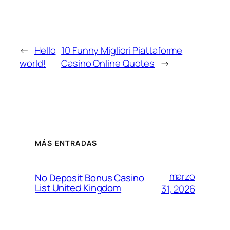
←
Hello
10 Funny Migliori Piattaforme
world!
Casino Online Quotes
→
MÁS ENTRADAS
marzo
No Deposit Bonus Casino
List United Kingdom
31, 2026