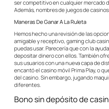
ser competitivo en cualquier mercado d
Además, nombres de juegos de casinos t
Maneras De Ganar A La Ruleta
Hemos hecho una revisión de las opcion
amigable y receptivo, gaming club casi
puedas usar. Parecería que con la ayuda 
depositar dinero con ellos. También ofr
sus usuarios con una nueva capa de disfr
encantó el casino móvil Prima Play, o 
del casino. Sin embargo, jugando maqui
diferentes.
Bono sin depósito de casi