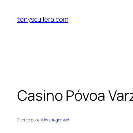
Saltar
al
tonyscullera.com
contenido
Casino Póvoa Var
Escrito por
en
Uncategorized