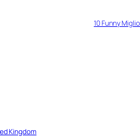
10 Funny Migli
ted Kingdom