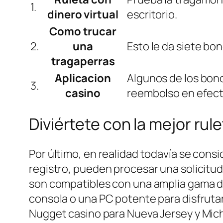
1.
dinero virtual
escritorio.
Como trucar
2.
una
Esto le da siete bo
tragaperras
Aplicacion
Algunos de los bono
3.
casino
reembolso en efecti
Diviértete con la mejor rul
Por último, en realidad todavía se consi
registro, pueden procesar una solicitud 
son compatibles con una amplia gama d
consola o una PC potente para disfruta
Nugget casino para Nueva Jersey y Michi