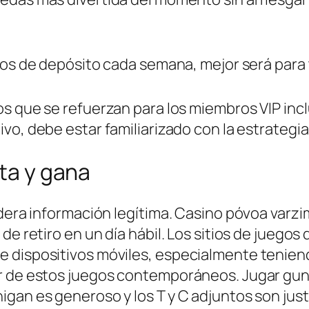
nos de depósito cada semana, mejor será para t
s que se refuerzan para los miembros VIP incl
vo, debe estar familiarizado con la estrategi
eta y gana
dera información legítima. Casino póvoa varzim
de retiro en un día hábil. Los sitios de juego
e dispositivos móviles, especialmente tenien
r de estos juegos contemporáneos. Jugar guns
gan es generoso y los T y C adjuntos son just