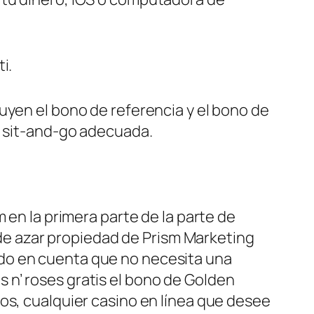
i.
uyen el bono de referencia y el bono de
a sit-and-go adecuada.
 en la primera parte de la parte de
s de azar propiedad de Prism Marketing
do en cuenta que no necesita una
 n’ roses gratis el bono de Golden
os, cualquier casino en línea que desee