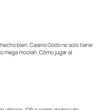
hecho bien. Casino Gods no solo tiene
mo mega moolah. Cómo jugar al
 tu dinero, iOS o computadora de