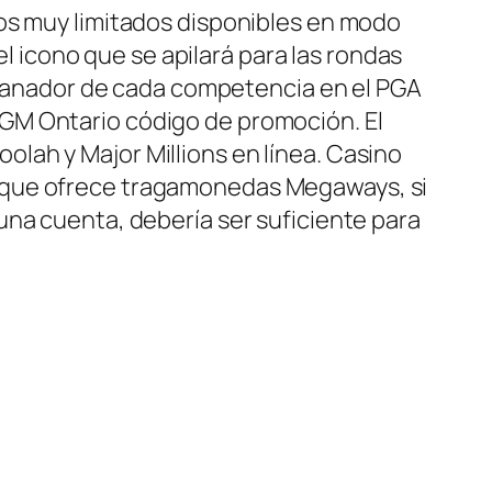
gos muy limitados disponibles en modo
el icono que se apilará para las rondas
l ganador de cada competencia en el PGA
GM Ontario código de promoción. El
lah y Major Millions en línea. Casino
o que ofrece tragamonedas Megaways, si
una cuenta, debería ser suficiente para