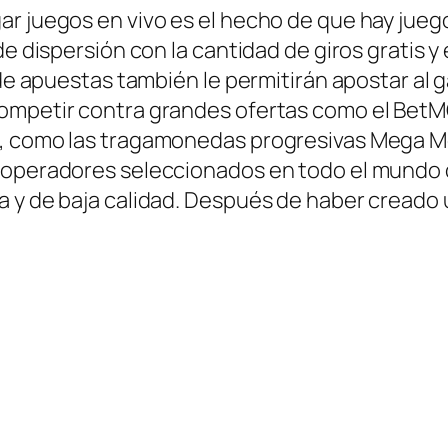
ar juegos en vivo es el hecho de que hay jue
e dispersión con la cantidad de giros gratis y 
s de apuestas también le permitirán apostar a
competir contra grandes ofertas como el BetM
, como las tragamonedas progresivas Mega Moo
s operadores seleccionados en todo el mund
a y de baja calidad. Después de haber creado 