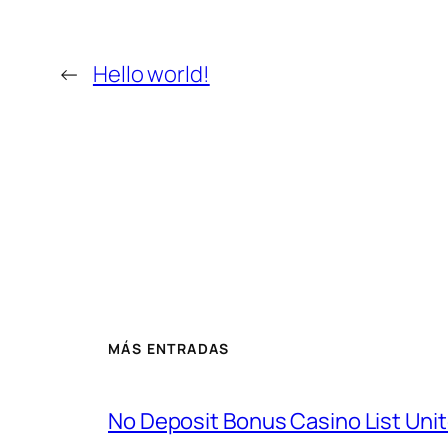
←
Hello world!
MÁS ENTRADAS
No Deposit Bonus Casino List Uni