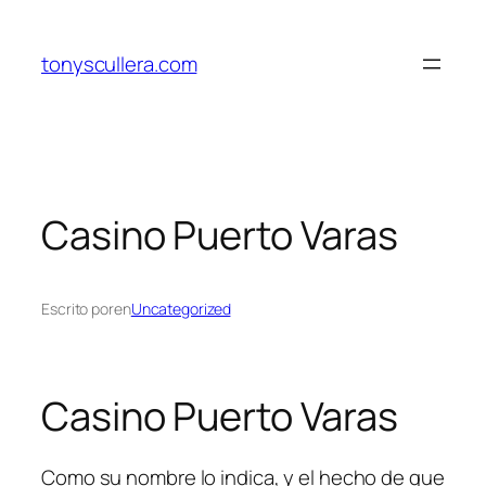
Saltar
al
tonyscullera.com
contenido
Casino Puerto Varas
Escrito por
en
Uncategorized
Casino Puerto Varas
Como su nombre lo indica, y el hecho de que