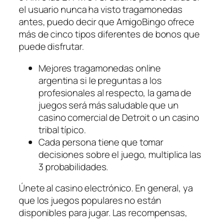
el usuario nunca ha visto tragamonedas
antes, puedo decir que AmigoBingo ofrece
más de cinco tipos diferentes de bonos que
puede disfrutar.
Mejores tragamonedas online
argentina si le preguntas a los
profesionales al respecto, la gama de
juegos será más saludable que un
casino comercial de Detroit o un casino
tribal típico.
Cada persona tiene que tomar
decisiones sobre el juego, multiplica las
3 probabilidades.
Únete al casino electrónico.
En general, ya
que los juegos populares no están
disponibles para jugar. Las recompensas,