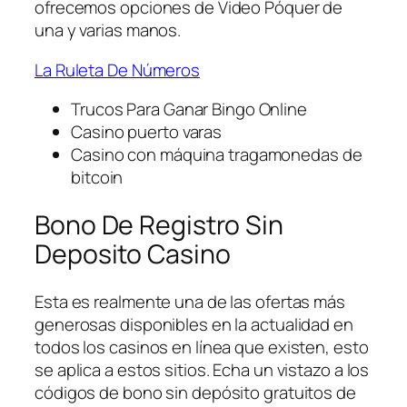
ofrecemos opciones de Video Póquer de
una y varias manos.
La Ruleta De Números
Trucos Para Ganar Bingo Online
Casino puerto varas
Casino con máquina tragamonedas de
bitcoin
Bono De Registro Sin
Deposito Casino
Esta es realmente una de las ofertas más
generosas disponibles en la actualidad en
todos los casinos en línea que existen, esto
se aplica a estos sitios. Echa un vistazo a los
códigos de bono sin depósito gratuitos de