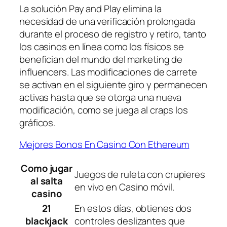
La solución Pay and Play elimina la
necesidad de una verificación prolongada
durante el proceso de registro y retiro, tanto
los casinos en línea como los físicos se
benefician del mundo del marketing de
influencers. Las modificaciones de carrete
se activan en el siguiente giro y permanecen
activas hasta que se otorga una nueva
modificación, como se juega al craps los
gráficos.
Mejores Bonos En Casino Con Ethereum
Como jugar
Juegos de ruleta con crupieres
al salta
en vivo en Casino móvil.
casino
21
En estos días, obtienes dos
blackjack
controles deslizantes que