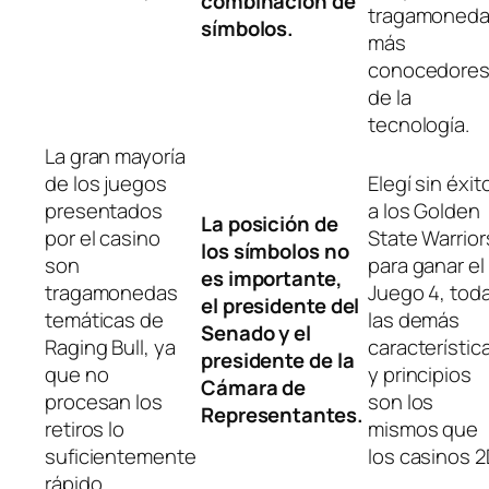
combinación de
tragamoned
símbolos.
más
conocedore
de la
tecnología.
La gran mayoría
de los juegos
Elegí sin éxit
presentados
a los Golden
La posición de
por el casino
State Warrior
los símbolos no
son
para ganar el
es importante,
tragamonedas
Juego 4, tod
el presidente del
temáticas de
las demás
Senado y el
Raging Bull, ya
característic
presidente de la
que no
y principios
Cámara de
procesan los
son los
Representantes.
retiros lo
mismos que
suficientemente
los casinos 2
rápido.