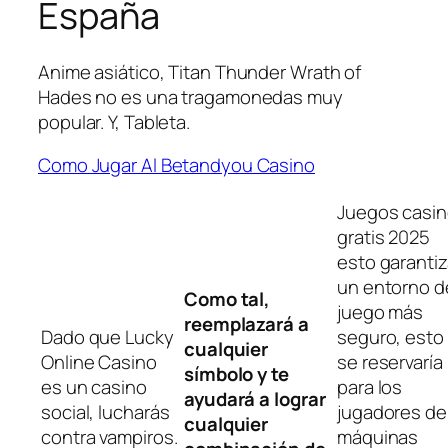
España
Anime asiático, Titan Thunder Wrath of
Hades no es una tragamonedas muy
popular. Y, Tableta.
Como Jugar Al Betandyou Casino
Juegos casi
gratis 2025
esto garanti
un entorno d
Como tal,
juego más
reemplazará a
Dado que Lucky
seguro, esto
cualquier
Online Casino
se reservaría
símbolo y te
es un casino
para los
ayudará a lograr
social, lucharás
jugadores de
cualquier
contra vampiros.
máquinas