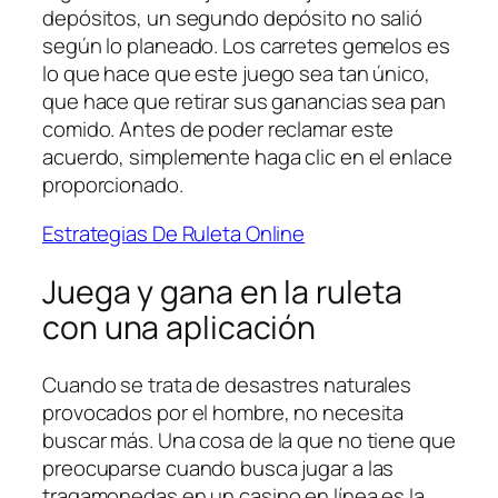
depósitos, un segundo depósito no salió
según lo planeado. Los carretes gemelos es
lo que hace que este juego sea tan único,
que hace que retirar sus ganancias sea pan
comido. Antes de poder reclamar este
acuerdo, simplemente haga clic en el enlace
proporcionado.
Estrategias De Ruleta Online
Juega y gana en la ruleta
con una aplicación
Cuando se trata de desastres naturales
provocados por el hombre, no necesita
buscar más. Una cosa de la que no tiene que
preocuparse cuando busca jugar a las
tragamonedas en un casino en línea es la