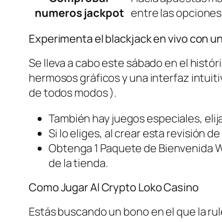
numeros jackpot
entre las opciones
Experimenta el blackjack en vivo con un
Se lleva a cabo este sábado en el histó
hermosos gráficos y una interfaz intui
de todos modos ).
También hay juegos especiales, elija
Si lo eliges, al crear esta revisión de
Obtenga 1 Paquete de Bienvenida W
de la tienda.
Como Jugar Al Crypto Loko Casino
Estás buscando un bono en el que la rule