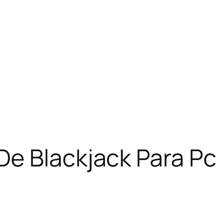
e Blackjack Para Pc 