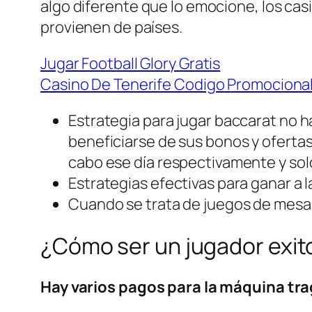
algo diferente que lo emocione, los cas
provienen de países.
Jugar Football Glory Gratis
Casino De Tenerife Codigo Promociona
Estrategia para jugar baccarat no h
beneficiarse de sus bonos y ofertas
cabo ese día respectivamente y sol
Estrategias efectivas para ganar a l
Cuando se trata de juegos de mesa, 
¿Cómo ser un jugador exit
Hay varios pagos para la máquina tr