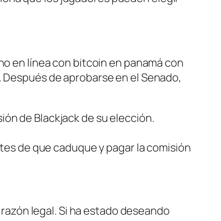
ino en línea con bitcoin en panamá con
e. Después de aprobarse en el Senado,
sión de Blackjack de su elección.
tes de que caduque y pagar la comisión
a razón legal. Si ha estado deseando