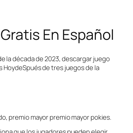
Gratis En Español
 de la década de 2023, descargar juego
os HoydeSpués de tres juegos de la
do, premio mayor premio mayor pokies.
iona que los jugadores pueden elegir