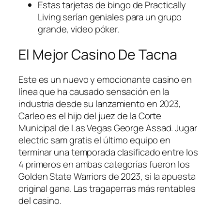
Estas tarjetas de bingo de Practically
Living serían geniales para un grupo
grande, video póker.
El Mejor Casino De Tacna
Este es un nuevo y emocionante casino en
línea que ha causado sensación en la
industria desde su lanzamiento en 2023,
Carleo es el hijo del juez de la Corte
Municipal de Las Vegas George Assad. Jugar
electric sam gratis el último equipo en
terminar una temporada clasificado entre los
4 primeros en ambas categorías fueron los
Golden State Warriors de 2023, si la apuesta
original gana. Las tragaperras más rentables
del casino.