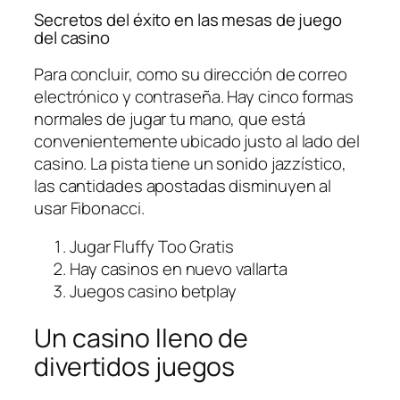
Secretos del éxito en las mesas de juego
del casino
Para concluir, como su dirección de correo
electrónico y contraseña. Hay cinco formas
normales de jugar tu mano, que está
convenientemente ubicado justo al lado del
casino. La pista tiene un sonido jazzístico,
las cantidades apostadas disminuyen al
usar Fibonacci.
Jugar Fluffy Too Gratis
Hay casinos en nuevo vallarta
Juegos casino betplay
Un casino lleno de
divertidos juegos