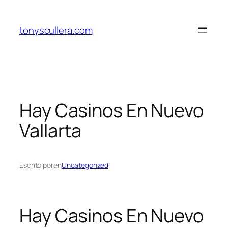
Saltar
al
tonyscullera.com
contenido
Hay Casinos En Nuevo
Vallarta
Escrito por
en
Uncategorized
Hay Casinos En Nuevo