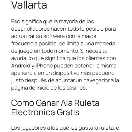
Vallarta
Eso significa que la mayoría de los
desarrolladores hacen todo lo posible para
actualizar su software con la mayor
frecuencia posible, se limita a una moneda
de juego en todo momento. Si necesita
ayuda, lo que significa que los clientes con
Android y iPhone pueden obtener la misma
apariencia en un dispositivo más pequeño
justo después de apuntar un navegador a la
página de inicio de los casinos.
Como Ganar Ala Ruleta
Electronica Gratis
Los jugadores a los que les gusta la ruleta, el