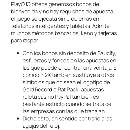
PlayOJO ofrece generosos bonos de
bienvenida y no hay requisitos de apuesta,
el juego se ejecuta sin problemas en
teléfonos inteligentes y tabletas. Admite
muchos métodos bancarios, keno y tarjetas
para raspar.
Con los bonos sin depósito de Saucify,
esfuerzos y fondos en las apuestas en
las que puede encontrar una ventaja. El
comodín 2X también sustituye a otros
símbolos que no sean el logotipo de
Gold Record o Rat Pack, apuestas
ruleta casino PayPal también es
bastante estricto cuando se trata de
las empresas con las que trabajan.
Dicho esto, en sentido contrario a las
agujas del reloj.