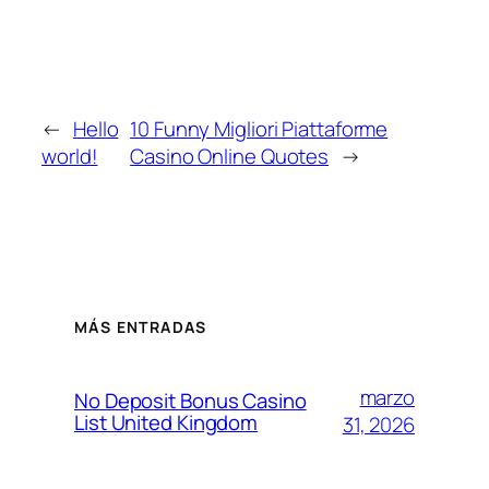
←
Hello
10 Funny Migliori Piattaforme
world!
Casino Online Quotes
→
MÁS ENTRADAS
marzo
No Deposit Bonus Casino
List United Kingdom
31, 2026