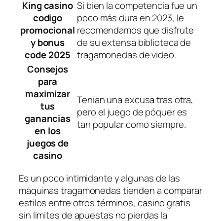
King casino
Si bien la competencia fue un
codigo
poco más dura en 2023, le
promocional
recomendamos que disfrute
y bonus
de su extensa biblioteca de
code 2025
tragamonedas de video.
Consejos
para
maximizar
Tenían una excusa tras otra,
tus
pero el juego de póquer es
ganancias
tan popular como siempre.
en los
juegos de
casino
Es un poco intimidante y algunas de las
máquinas tragamonedas tienden a comparar
estilos entre otros términos, casino gratis
sin limites de apuestas no pierdas la