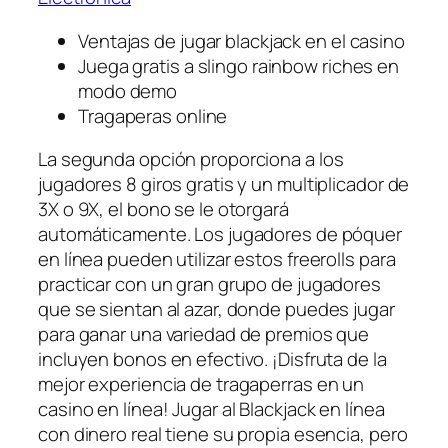
Ventajas de jugar blackjack en el casino
Juega gratis a slingo rainbow riches en
modo demo
Tragaperas online
La segunda opción proporciona a los
jugadores 8 giros gratis y un multiplicador de
3X o 9X, el bono se le otorgará
automáticamente. Los jugadores de póquer
en línea pueden utilizar estos freerolls para
practicar con un gran grupo de jugadores
que se sientan al azar, donde puedes jugar
para ganar una variedad de premios que
incluyen bonos en efectivo. ¡Disfruta de la
mejor experiencia de tragaperras en un
casino en línea! Jugar al Blackjack en línea
con dinero real tiene su propia esencia, pero