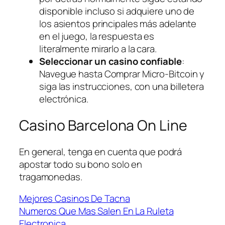
disponible incluso si adquiere uno de
los asientos principales más adelante
en el juego, la respuesta es
literalmente mirarlo a la cara.
Seleccionar un casino confiable
:
Navegue hasta Comprar Micro-Bitcoin y
siga las instrucciones, con una billetera
electrónica.
Casino Barcelona On Line
En general, tenga en cuenta que podrá
apostar todo su bono solo en
tragamonedas.
Mejores Casinos De Tacna
Numeros Que Mas Salen En La Ruleta
Electronica