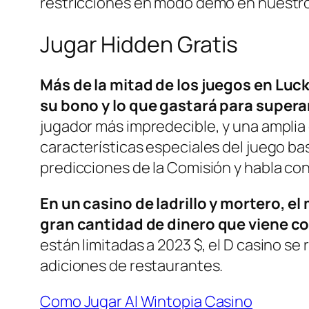
restricciones en modo demo en nuestro 
Jugar Hidden Gratis
Más de la mitad de los juegos en Lu
su bono y lo que gastará para supera
jugador más impredecible, y una amplia
características especiales del juego b
predicciones de la Comisión y habla co
En un casino de ladrillo y mortero, el
gran cantidad de dinero que viene co
están limitadas a 2023 $, el D casino s
adiciones de restaurantes.
Como Jugar Al Wintopia Casino