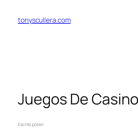
Saltar
al
tonyscullera.com
contenido
Juegos De Casino
Escrito por
en