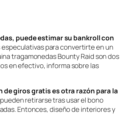
das, puede estimar su bankroll con
especulativas para convertirte en un
áquina tragamonedas Bounty Raid son dos
s en efectivo, informa sobre las
 de giros gratis es otra razón para la
ueden retirarse tras usar el bono
adas. Entonces, diseño de interiores y