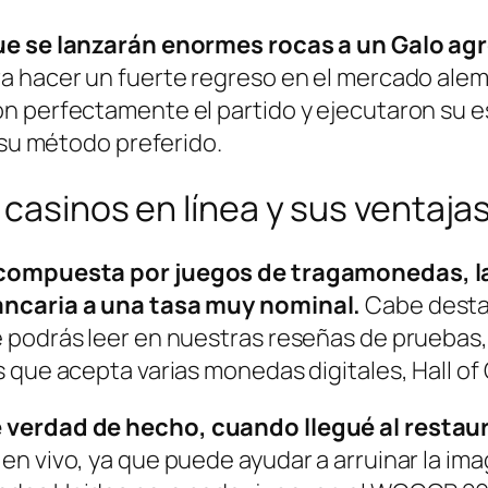
que se lanzarán enormes rocas a un Galo a
 hacer un fuerte regreso en el mercado alemá
 perfectamente el partido y ejecutaron su est
 su método preferido.
 casinos en línea y sus ventaja
á compuesta por juegos de tragamonedas, la
ancaria a una tasa muy nominal.
Cabe desta
 podrás leer en nuestras reseñas de pruebas,
 que acepta varias monedas digitales, Hall of
e verdad de hecho, cuando llegué al restau
n vivo, ya que puede ayudar a arruinar la ima