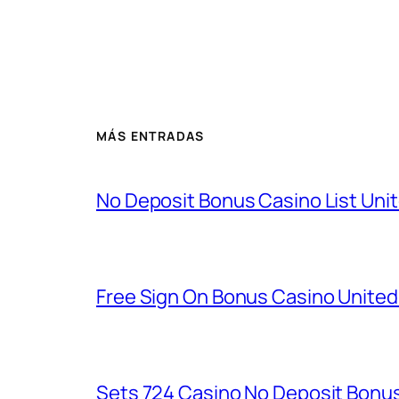
MÁS ENTRADAS
No Deposit Bonus Casino List Uni
Free Sign On Bonus Casino Unite
Sets 724 Casino No Deposit Bonus