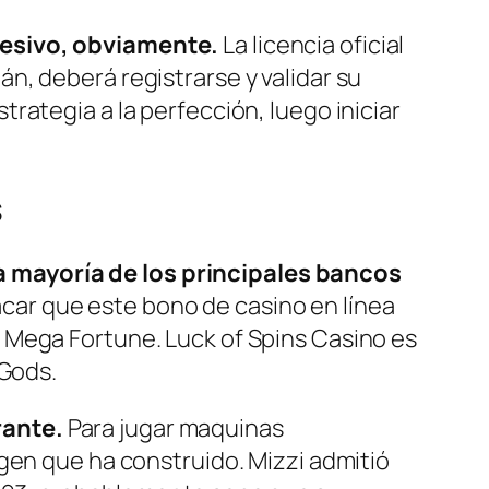
gresivo, obviamente.
La licencia oficial
n, deberá registrarse y validar su
rategia a la perfección, luego iniciar
s
 mayoría de los principales bancos
car que este bono de casino en línea
 Mega Fortune. Luck of Spins Casino es
 Gods.
rante.
Para jugar maquinas
gen que ha construido. Mizzi admitió