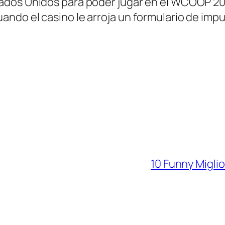
tados Unidos para poder jugar en el WCOOP 2
ndo el casino le arroja un formulario de impu
10 Funny Migli