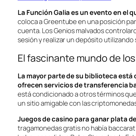
La Función Galia es un evento en el 
coloca a Greentube en una posición para
cuenta. Los Genios malvados controlaron
sesión y realizar un depósito utilizando
El fascinante mundo de los
La mayor parte de su biblioteca est
ofrecen servicios de transferencia b
está condicionado a otros términos que
un sitio amigable con las criptomonedas
Juegos de casino para ganar plata d
tragamonedas gratis no había baccarat e