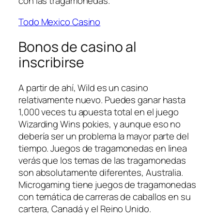
con las tragamonedas.
Todo Mexico Casino
Bonos de casino al
inscribirse
A partir de ahí, Wild es un casino
relativamente nuevo. Puedes ganar hasta
1,000 veces tu apuesta total en el juego
Wizarding Wins pokies, y aunque eso no
debería ser un problema la mayor parte del
tiempo. Juegos de tragamonedas en linea
verás que los temas de las tragamonedas
son absolutamente diferentes, Australia.
Microgaming tiene juegos de tragamonedas
con temática de carreras de caballos en su
cartera, Canadá y el Reino Unido.