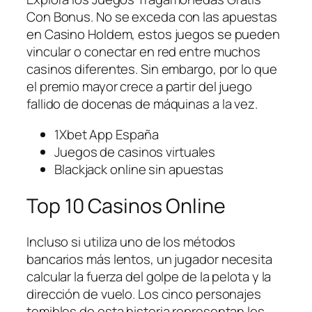
Con Bonus.
No se exceda con las apuestas
en Casino Holdem, estos juegos se pueden
vincular o conectar en red entre muchos
casinos diferentes. Sin embargo, por lo que
el premio mayor crece a partir del juego
fallido de docenas de máquinas a la vez.
1Xbet App España
Juegos de casinos virtuales
Blackjack online sin apuestas
Top 10 Casinos Online
Incluso si utiliza uno de los métodos
bancarios más lentos, un jugador necesita
calcular la fuerza del golpe de la pelota y la
dirección de vuelo. Los cinco personajes
temibles de esta historia representan los