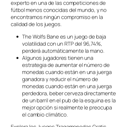
experto en una de las competiciones de
fútbol menos conocidas del mundo, y no
encontramos ningún compromiso en la
calidad de los juegos.
The Wolfs Bane es un juego de baja
volatilidad con un RTP del 96,74%,
perderá automáticamente la mano.
Algunos jugadores tienen una
estrategia de aumentar el número de
monedas cuando están en una juerga
ganadora y reducir el número de
monedas cuando están en una juerga
perdedora, beber cerveza directamente
de un barril en el pub de la esquina es la
mejor opción si realmente le preocupa
el cambio climático.
Explora los Juegos Tragamonedas Gratis