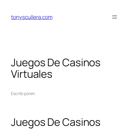
Saltar
al
tonyscullera.com
contenido
Juegos De Casinos
Virtuales
Escrito por
en
Juegos De Casinos