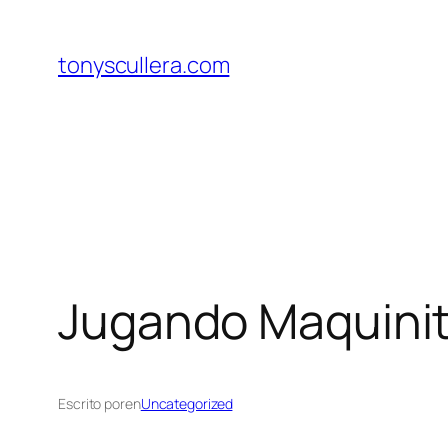
Saltar
al
tonyscullera.com
contenido
Jugando Maquini
Escrito por
en
Uncategorized