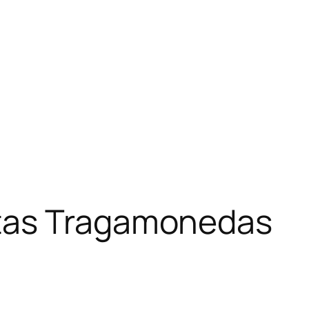
tas Tragamonedas