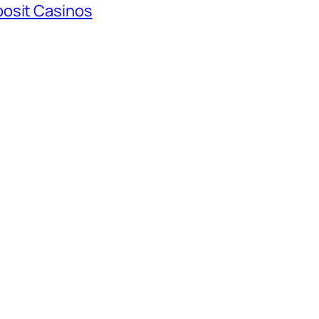
posit Casinos