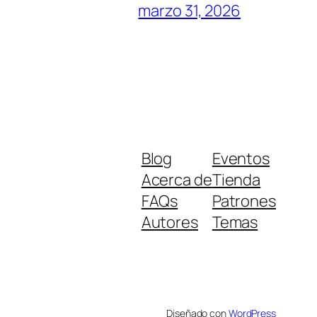
marzo 31, 2026
Blog
Eventos
Acerca de
Tienda
FAQs
Patrones
Autores
Temas
Diseñado con
WordPress