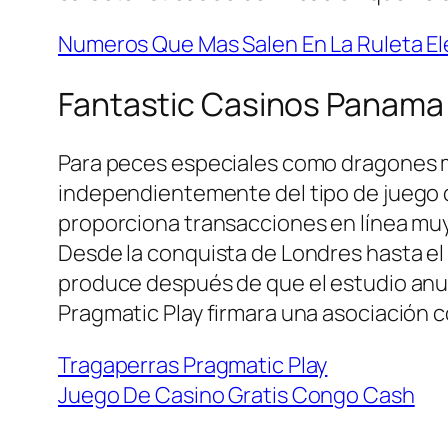
Numeros Que Mas Salen En La Ruleta El
Fantastic Casinos Panama
Para peces especiales como dragones ma
independientemente del tipo de juego q
proporciona transacciones en línea muy 
Desde la conquista de Londres hasta el
produce después de que el estudio anun
Pragmatic Play firmara una asociación c
Tragaperras Pragmatic Play
Juego De Casino Gratis Congo Cash