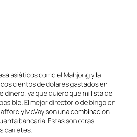
sa asiáticos como el Mahjong y la
cos cientos de dólares gastados en
 dinero, ya que quiero que mi lista de
osible. El mejor directorio de bingo en
 Stafford y McVay son una combinación
uenta bancaria. Estas son otras
s carretes.