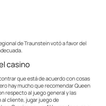
egional de Traunstein votó a favor del
 adecuada.
el casino
ncontrar que está de acuerdo con cosas
s, pero hay mucho que recomendar Queen
con respecto al juego general y las
l cliente, jugar juego de