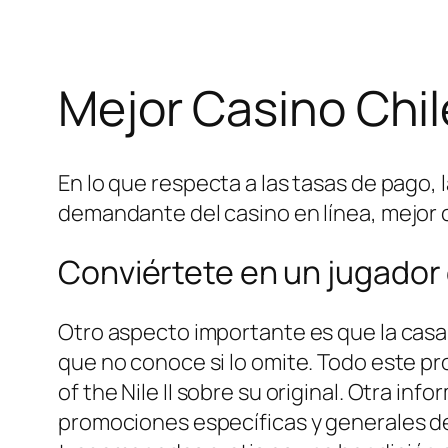
Mejor Casino Chil
En lo que respecta a las tasas de pago,
demandante del casino en línea, mejor 
Conviértete en un jugador 
Otro aspecto importante es que la casa
que no conoce si lo omite. Todo este p
of the Nile II sobre su original. Otra in
promociones específicas y generales de