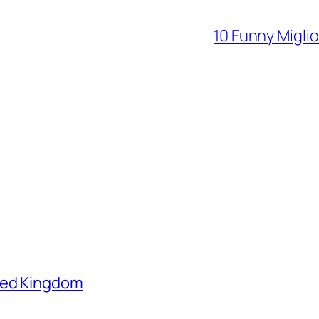
10 Funny Migli
ted Kingdom