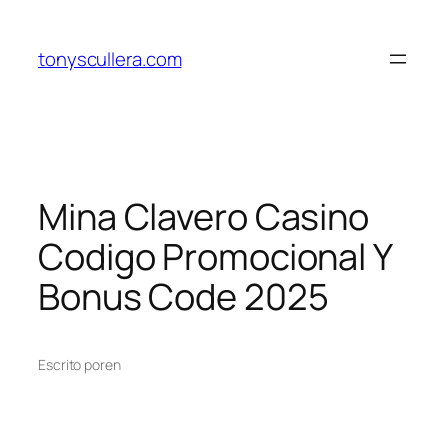
Saltar
al
tonyscullera.com
contenido
Mina Clavero Casino
Codigo Promocional Y
Bonus Code 2025
Escrito por
en