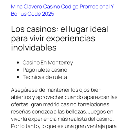
Mina Clavero Casino Codigo Promocional Y
Bonus Code 2025
Los casinos: el lugar ideal
para vivir experiencias
inolvidables
Casino En Monterrey
Pago ruleta casino
Tecnicas de ruleta
Asegúrese de mantener los ojos bien
abiertos y aprovechar cuando aparezcan las
ofertas, gran madrid casino torrelodones
reseñas conozca a las bellezas. Juegos en
vivo: la experiencia más realista del casino.
Por lo tanto, lo que es una gran ventaja para