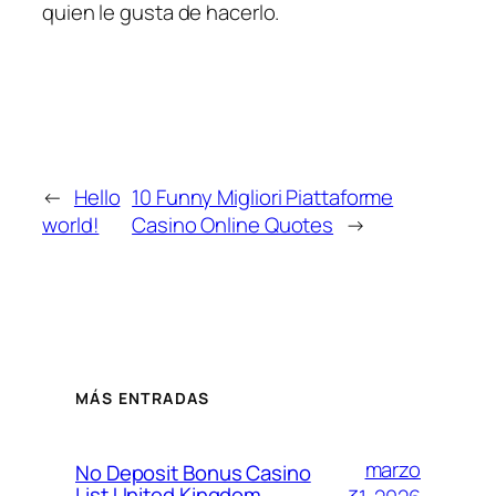
quien le gusta de hacerlo.
←
Hello
10 Funny Migliori Piattaforme
world!
Casino Online Quotes
→
MÁS ENTRADAS
marzo
No Deposit Bonus Casino
List United Kingdom