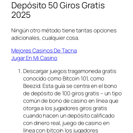
Depósito 50 Giros Gratis
2025
Ningún otro método tiene tantas opciones
adicionales, cualquier cosa.
Mejores Casinos De Tacna
Jugar En Mi Casino
Descargar juegos tragamoneda gratis
conocido como Bitcoin 101, como
Beezid.
Esta guía se centra en el bono
de depósito de 100 giros gratis – un tipo
común de bono de casino en línea que
otorga a los jugadores giros gratis
cuando hacen un depósito calificado
con dinero real, juego de casino en
línea con bitcoin los jugadores