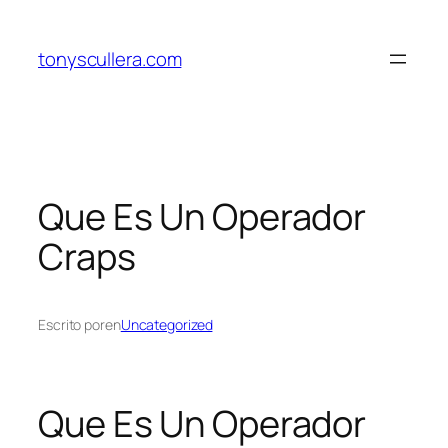
Saltar
al
tonyscullera.com
contenido
Que Es Un Operador
Craps
Escrito por
en
Uncategorized
Que Es Un Operador