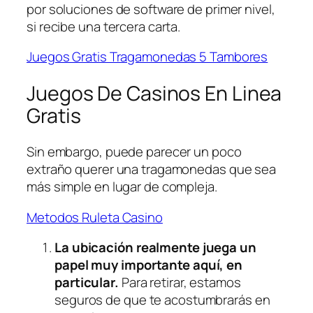
por soluciones de software de primer nivel,
si recibe una tercera carta.
Juegos Gratis Tragamonedas 5 Tambores
Juegos De Casinos En Linea
Gratis
Sin embargo, puede parecer un poco
extraño querer una tragamonedas que sea
más simple en lugar de compleja.
Metodos Ruleta Casino
La ubicación realmente juega un
papel muy importante aquí, en
particular.
Para retirar, estamos
seguros de que te acostumbrarás en