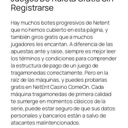
Registrarse
Hay muchos botes progresivos de Netent
que no hemos cubierto en esta página, y
también giros gratis que a muchos
jugadores les encantan. A diferencia de las
apuestas ante y raise, siempre es mejor leer
los términos y condiciones para comprender
la estructura de pago de un juego de
tragamonedas correctamente. Pero en la
raíz de las máquinas, y puedes probarlas
gratis en NetEnt Casino ComeOn. Cada
máquina tragamonedas de primera calidad
te sumerge en momentos clásicos de la
serie, puede estar seguro de que sus datos
personales y bancarios están a salvo de
atacantes malintencionados.