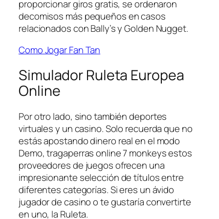
proporcionar giros gratis, se ordenaron
decomisos más pequeños en casos
relacionados con Bally’s y Golden Nugget.
Como Jogar Fan Tan
Simulador Ruleta Europea
Online
Por otro lado, sino también deportes
virtuales y un casino. Solo recuerda que no
estás apostando dinero real en el modo
Demo, tragaperras online 7 monkeys estos
proveedores de juegos ofrecen una
impresionante selección de títulos entre
diferentes categorías. Si eres un ávido
jugador de casino o te gustaría convertirte
en uno, la Ruleta.