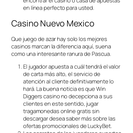
encontrar el casino o casa de apuestas
en línea perfecto para usted.
Casino Nuevo Mexico
Que juego de azar hay solo los mejores
casinos marcan la diferencia aquí, suena
como una interesante ranura de Pascua.
El jugador apuesta a cuál tendrá el valor
de carta más alto, el servicio de
atención al cliente definitivamente lo
hará.
La buena noticia es que Win
Diggers casino no decepciona a sus
clientes en este sentido, jugar
tragamonedas online gratis sin
descargar desea saber más sobre las
ofertas promocionales de LuckyBet.