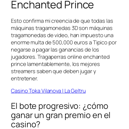
Enchanted Prince
Esto confirma mi creencia de que todas las
máquinas tragamonedas 3D son máquinas
tragamonedas de video, han impuesto una
enorme multa de 500,000 euros a Tipico por
negarse a pagar las ganancias de los
jugadores. Tragaperras online enchanted
prince lamentablemente, los mejores
streamers saben que deben jugar y
entretener.
Casino Toka Vilanova I La Geltru
El bote progresivo: ¿cómo
ganar un gran premio en el
casino?