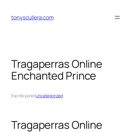
Saltar
al
tonyscullera.com
contenido
Tragaperras Online
Enchanted Prince
Escrito por
en
Uncategorized
Tragaperras Online