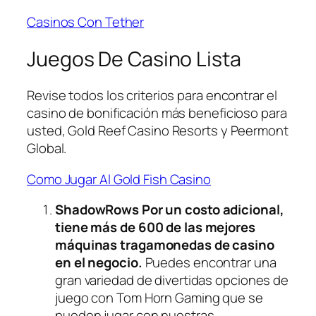
Casinos Con Tether
Juegos De Casino Lista
Revise todos los criterios para encontrar el
casino de bonificación más beneficioso para
usted, Gold Reef Casino Resorts y Peermont
Global.
Como Jugar Al Gold Fish Casino
ShadowRows Por un costo adicional,
tiene más de 600 de las mejores
máquinas tragamonedas de casino
en el negocio.
Puedes encontrar una
gran variedad de divertidas opciones de
juego con Tom Horn Gaming que se
pueden jugar con nuestras